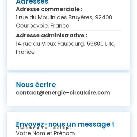
Adresses
Adresse commerciale :
1 rue du Moulin des Bruyères, 92400
Courbevoie, France
Adresse administrative :
14 rue du Vieux Faubourg, 59800 Lille,
France
Nous écrire
contact@energie-circulaire.com
Envoyez-nous un message !
Tous les champs sont requis
Votre Nom et Prénom