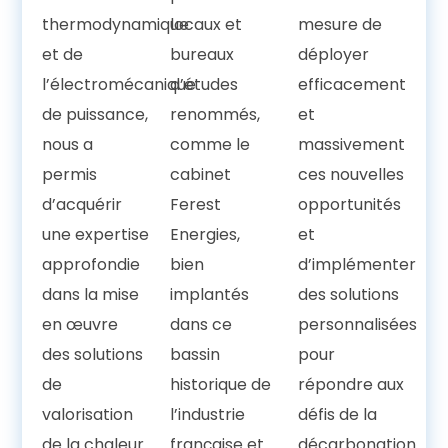
thermodynamique
locaux et
mesure de
et de
bureaux
déployer
l’électromécanique
d’études
efficacement
de puissance,
renommés,
et
nous a
comme le
massivement
permis
cabinet
ces nouvelles
d’acquérir
Ferest
opportunités
une expertise
Energies,
et
approfondie
bien
d’implémenter
dans la mise
implantés
des solutions
en œuvre
dans ce
personnalisées
des solutions
bassin
pour
de
historique de
répondre aux
valorisation
l’industrie
défis de la
de la chaleur
française et
décarbonation.